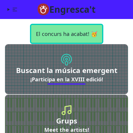
Engresca't
El concurs ha acabat! 🥳
Buscant la música emergent
¡Participa en la XVIII edició!
Grups
Meet the artists!